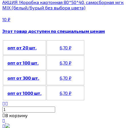
АКЦИЯ !Коробка картонная 80*50*40, самосборная мгк
MIX (белый/бурый без выбора цвета)
10
₽
Этот товар доступен по специальным ценам
опт от 20 шт.
6,70
₽
опт от 100 шт.
6,70
₽
опт от 300 шт.
6,70
₽
опт от 1000 шт.
6,70
₽
В корзину