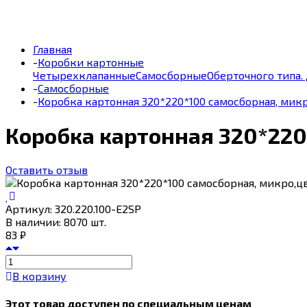
Главная
-
Коробки картонные
Четырехклапанные
Самосборные
Оберточного типа.
-
Самосборные
-
Коробка картонная 320*220*100 самосборная, мик
Коробка картонная 320*220
Оставить отзыв
Артикул:
320.220.100-E2SP
В наличии: 8070 шт.
83
₽
В корзину
Этот товар доступен по специальным ценам