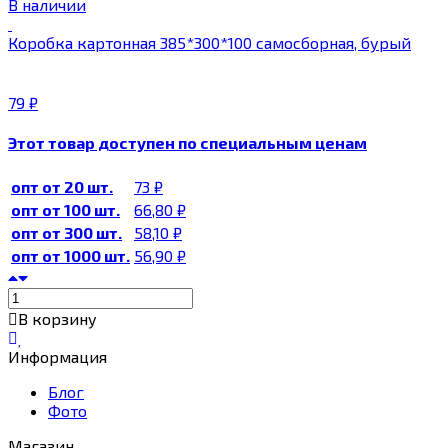
В наличии
Коробка картонная 385*300*100 самосборная, бурый
79
₽
Этот товар доступен по специальным ценам
опт от 20 шт.
73
₽
опт от 100 шт.
66,80
₽
опт от 300 шт.
58,10
₽
опт от 1000 шт.
56,90
₽
В корзину
Информация
Блог
Фото
Магазин